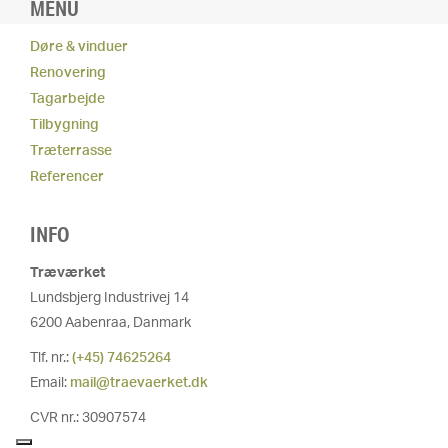
MENU
Døre & vinduer
Renovering
Tagarbejde
Tilbygning
Træterrasse
Referencer
INFO
Træværket
Lundsbjerg Industrivej 14
6200 Aabenraa, Danmark
Tlf. nr.:
(+45) 74625264
Email:
mail@traevaerket.dk
CVR nr.: 30907574