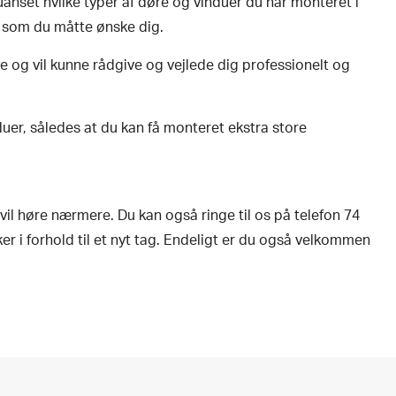
anset hvilke typer af døre og vinduer du har monteret i
, som du måtte ønske dig.
e og vil kunne rådgive og vejlede dig professionelt og
induer, således at du kan få monteret ekstra store
vil høre nærmere. Du kan også ringe til os på telefon 74
r i forhold til et nyt tag. Endeligt er du også velkommen