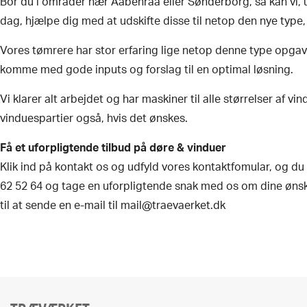
Bor du i områder nær Aabenraa eller Sønderborg, så kan vi, u
dag, hjælpe dig med at udskifte disse til netop den nye type
​Vores tømrere har stor erfaring lige netop denne type opgav
komme med gode inputs og forslag til en optimal løsning.
​Vi klarer alt arbejdet og har maskiner til alle størrelser af v
vinduespartier også, hvis det ønskes.
​Få et uforpligtende tilbud på døre & vinduer
Klik ind på kontakt os og udfyld vores kontaktfomular, og du 
62 52 64 og tage en uforpligtende snak med os om dine ønske
til at sende en e-mail til mail@traevaerket.dk