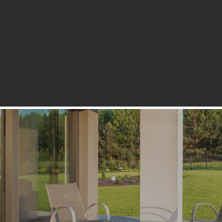
vej 14, 6200 Aabenraa
Forside
Om Træværk